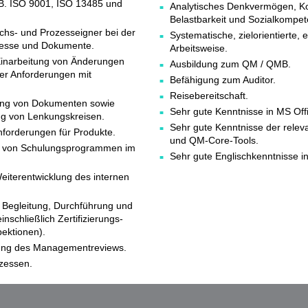
B. ISO 9001, ISO 13485 und
Analytisches Denkvermögen, K
Belastbarkeit und Sozialkompet
chs- und Prozesseigner bei der
Systematische, zielorientierte, 
ozesse und Dokumente.
Arbeitsweise.
Einarbeitung von Änderungen
Ausbildung zum QM / QMB.
ver Anforderungen mit
Befähigung zum Auditor.
Reisebereitschaft.
kung von Dokumenten sowie
Sehr gute Kenntnisse in MS Off
ng von Lenkungskreisen.
Sehr gute Kenntnisse der rele
nforderungen für Produkte.
und QM-Core-Tools.
g von Schulungsprogrammen im
Sehr gute Englischkenntnisse in
eiterentwicklung des internen
, Begleitung, Durchführung und
nschließlich Zertifizierungs-
ektionen).
rung des Managementreviews.
zessen.