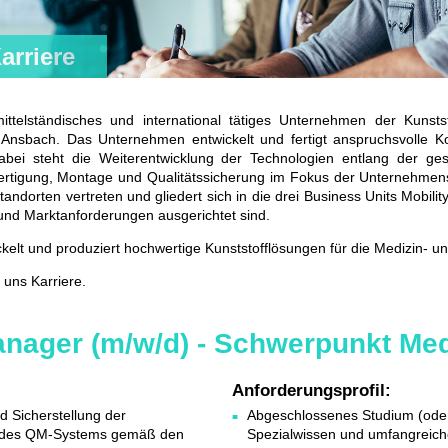
arriere
elständisches und international tätiges Unternehmen der Kunststo
en Ansbach. Das Unternehmen entwickelt und fertigt anspruchsvolle
 Dabei steht die Weiterentwicklung der Technologien entlang der g
rtigung, Montage und Qualitätssicherung im Fokus der Unternehmens
andorten vertreten und gliedert sich in die drei Business Units Mobilit
 und Marktanforderungen ausgerichtet sind.
ckelt und produziert hochwertige Kunststofflösungen für die Medizin- u
 uns Karriere.
anager (m/w/d) - Schwerpunkt Med
Anforderungsprofil:
d Sicherstellung der
Abgeschlossenes Studium (oder
e des QM-Systems gemäß den
Spezialwissen und umfangreich